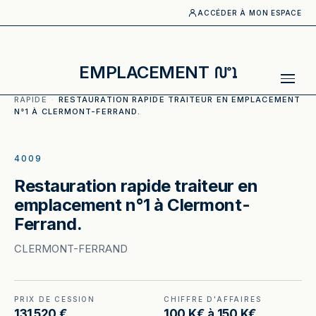
ACCÉDER À MON ESPACE
N°1
EMPLACEMENT
ACCUEIL
·
CATALOGUE
·
RESTAURATION
RAPIDE
·
RESTAURATION RAPIDE TRAITEUR EN EMPLACEMENT
N°1 À CLERMONT-FERRAND.
ILLUSTRATION GÉNÉRÉE
4009
Restauration rapide traiteur en
emplacement n°1 à Clermont-
Ferrand.
CLERMONT-FERRAND
PRIX DE CESSION
CHIFFRE D'AFFAIRES
131 520 €
100 K€ à 150 K€