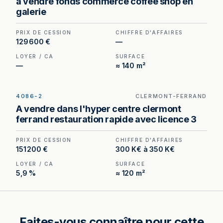
a vendre fonds commerce coffee shop en
m² en galerie, un format difficile à recréer à ce
galerie
niveau de prix.
PRIX DE CESSION
CHIFFRE D'AFFAIRES
129 600 €
—
LOYER / CA
SURFACE
—
≈ 140 m²
4086-2
CLERMONT-FERRAND
Bar Licence III à vendre à Clermont-Ferrand —
A vendre dans l'hyper centre clermont
emplacement n°1 en hypercentre, fort passage
ferrand restauration rapide avec licence 3
piéton.
PRIX DE CESSION
CHIFFRE D'AFFAIRES
151 200 €
300 K€ à 350 K€
LOYER / CA
SURFACE
5,9 %
≈ 120 m²
Faites-vous connaître pour cette