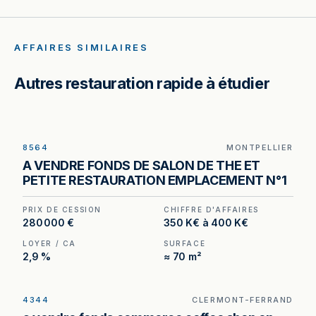
AFFAIRES SIMILAIRES
Autres restauration rapide à étudier
8564
MONTPELLIER
Salon de thé à Montpellier — un loyer inférieur à
A VENDRE FONDS DE SALON DE THE ET
3 % du chiffre d'affaires hors taxes, en plein
PETITE RESTAURATION EMPLACEMENT N°1
cœur de ville.
PRIX DE CESSION
CHIFFRE D'AFFAIRES
280 000 €
350 K€ à 400 K€
LOYER / CA
SURFACE
2,9 %
≈ 70 m²
4344
CLERMONT-FERRAND
Coffee shop à vendre à Clermont-Ferrand — 200