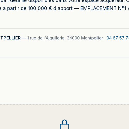
et bail détaillé disponibles dans votre espace acquéreur
le à partir de 100 000 € d'apport — EMPLACEMENT N°1 
TPELLIER
—
1 rue de l'Aiguillerie, 34000 Montpellier
·
04 67 57 7