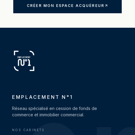
profession libérale, activité médicale ou
CRÉER MON ESPACE ACQUÉREUR
paramédicale, cabinet de chirurgien — sont
détaillées dans votre espace acquéreur. Créez
votre espace acquéreur pour accéder au
dossier complet. Accessible à partir de 155 000 €
d'apport — EMPLACEMENT N°1 vous
accompagne sur le financement et la
structuration de l'acquisition.
EMPLACEMENT N°1
Réseau spécialisé en cession de fonds de
commerce et immobilier commercial.
NOS CABINETS