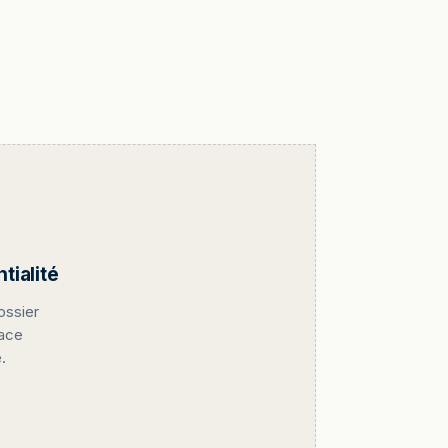
ialité
ossier
pace
.