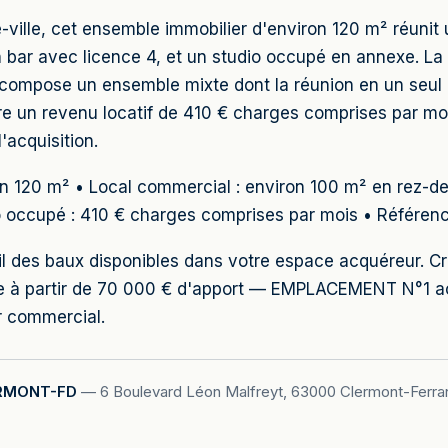
e-ville, cet ensemble immobilier d'environ 120 m² réunit
 bar avec licence 4, et un studio occupé en annexe. La
compose un ensemble mixte dont la réunion en un seul lot
re un revenu locatif de 410 € charges comprises par moi
'acquisition.
ron 120 m² • Local commercial : environ 100 m² en rez-d
o occupé : 410 € charges comprises par mois • Référenc
ail des baux disponibles dans votre espace acquéreur. 
le à partir de 70 000 € d'apport — EMPLACEMENT N°1 
r commercial.
RMONT-FD
—
6 Boulevard Léon Malfreyt, 63000 Clermont-Ferra