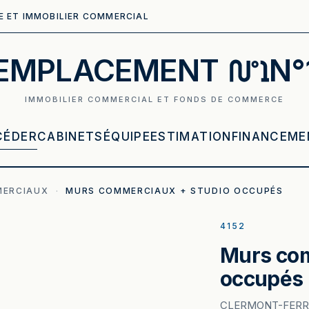
E ET IMMOBILIER COMMERCIAL
EMPLACEMENT
N°
IMMOBILIER COMMERCIAL ET FONDS DE COMMERCE
CÉDER
CABINETS
ÉQUIPE
ESTIMATION
FINANCEME
MERCIAUX
·
MURS COMMERCIAUX + STUDIO OCCUPÉS
4152
Murs com
occupés
CLERMONT-FER