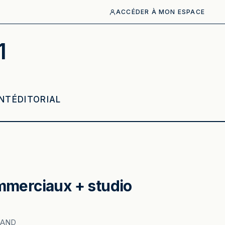
ACCÉDER À MON ESPACE
1
NT
ÉDITORIAL
merciaux + studio
RAND