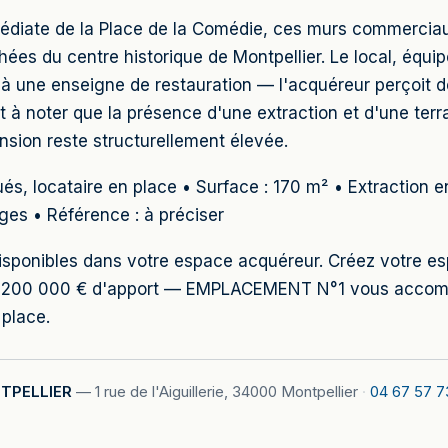
médiate de la Place de la Comédie, ces murs commerciau
hées du centre historique de Montpellier. Le local, équi
à une enseigne de restauration — l'acquéreur perçoit de
t à noter que la présence d'une extraction et d'une terr
ension reste structurellement élevée.
s, locataire en place • Surface : 170 m² • Extraction e
ges • Référence : à préciser
s disponibles dans votre espace acquéreur. Créez votre 
 de 200 000 € d'apport — EMPLACEMENT N°1 vous accomp
 place.
TPELLIER
—
1 rue de l'Aiguillerie, 34000 Montpellier
·
04 67 57 7