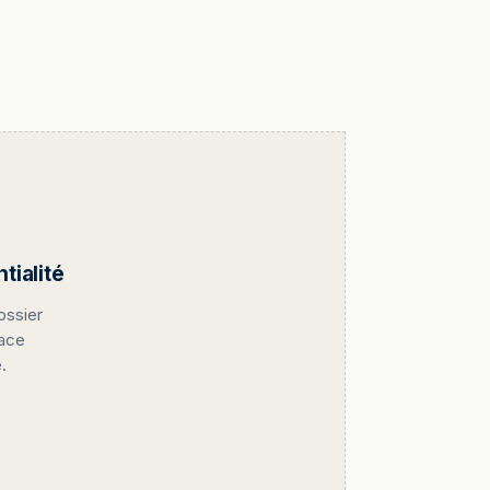
ialité
ossier
pace
.