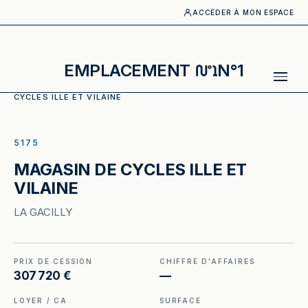
ACCÉDER À MON ESPACE
EMPLACEMENT
N°1
ACCUEIL
·
CATALOGUE
·
DIVERS COMMERCE
·
MAGASIN DE
CYCLES ILLE ET VILAINE
ILLUSTRATION GÉNÉRÉE
5175
MAGASIN DE CYCLES ILLE ET
VILAINE
LA GACILLY
PRIX DE CESSION
CHIFFRE D'AFFAIRES
307 720 €
—
LOYER / CA
SURFACE