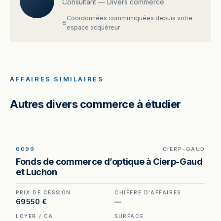
Consultant — Divers commerce
Coordonnées communiquées depuis votre
espace acquéreur
AFFAIRES SIMILAIRES
Autres divers commerce à étudier
6099
CIERP-GAUD
EXCLUSIVITÉ
Optique à vendre à Cierp-Gaud, au prix de 69
Fonds de commerce d’optique à Cierp-Gaud
550 €. (Honoraires à la charge de l'acquéreur : 4
et Luchon
550 €).
PRIX DE CESSION
CHIFFRE D'AFFAIRES
69 550 €
—
LOYER / CA
SURFACE