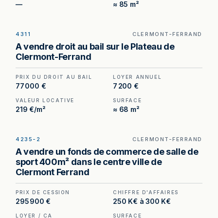
—
≈ 85 m²
4311
CLERMONT-FERRAND
Droit au bail à vendre à Clermont-Ferrand —
A vendre droit au bail sur le Plateau de
plateau central, secteur commerçant à fort
Clermont-Ferrand
passage.
PRIX DU DROIT AU BAIL
LOYER ANNUEL
77 000 €
7 200 €
VALEUR LOCATIVE
SURFACE
219 €/m²
≈ 68 m²
4235-2
CLERMONT-FERRAND
Salle de sport à vendre à Clermont-Ferrand —
A vendre un fonds de commerce de salle de
400 m² structurés en plusieurs espaces distincts,
sport 400m² dans le centre ville de
aménagements neufs, matériel intégralement
Clermont Ferrand
détenu sans leasing.
PRIX DE CESSION
CHIFFRE D'AFFAIRES
295 900 €
250 K€ à 300 K€
LOYER / CA
SURFACE