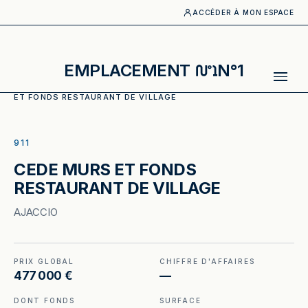
ACCÉDER À MON ESPACE
EMPLACEMENT
N°1
ACCUEIL
·
CATALOGUE
·
MURS COMMERCIAUX
·
CEDE MURS
ET FONDS RESTAURANT DE VILLAGE
ILLUSTRATION GÉNÉRÉE
911
CEDE MURS ET FONDS
RESTAURANT DE VILLAGE
AJACCIO
PRIX GLOBAL
CHIFFRE D'AFFAIRES
477 000 €
—
DONT FONDS
SURFACE