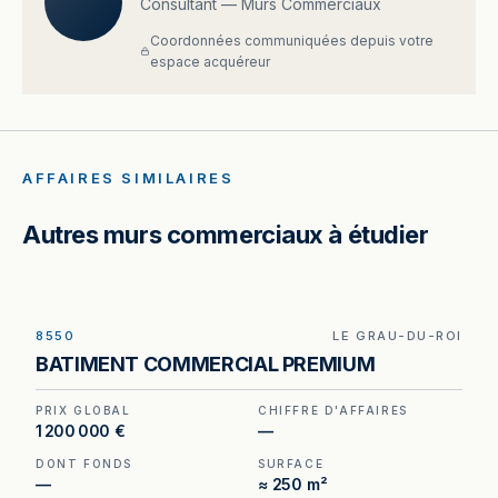
Consultant — Murs Commerciaux
Coordonnées communiquées depuis votre
espace acquéreur
AFFAIRES SIMILAIRES
Autres murs commerciaux à étudier
8550
LE GRAU-DU-ROI
Murs et fonds à vendre au Grau-du-Roi, au prix
BATIMENT COMMERCIAL PREMIUM
de 1 200 000 €. (Honoraires à la charge du
cédant).
PRIX GLOBAL
CHIFFRE D'AFFAIRES
1 200 000 €
—
DONT FONDS
SURFACE
—
≈ 250 m²