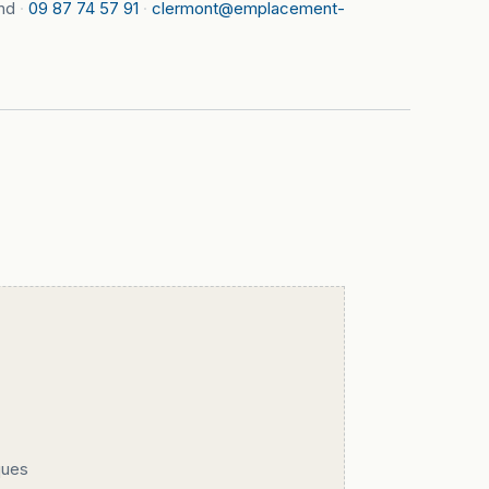
nd
·
09 87 74 57 91
·
clermont@emplacement-
ques