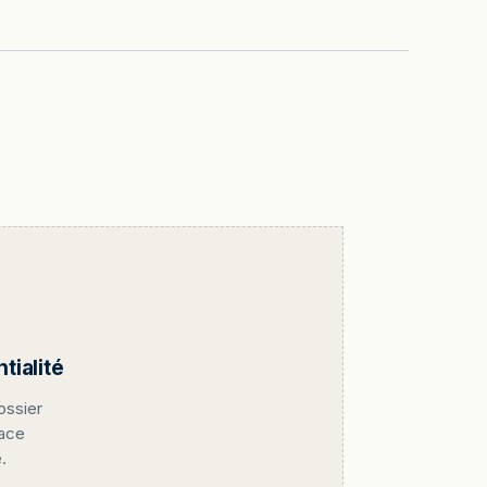
ialité
ossier
pace
.