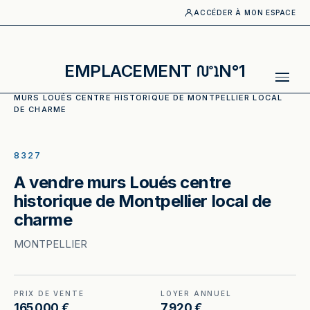
ACCÉDER À MON ESPACE
EMPLACEMENT
N°1
ACCUEIL
·
CATALOGUE
·
MURS COMMERCIAUX
·
A VENDRE
MURS LOUÉS CENTRE HISTORIQUE DE MONTPELLIER LOCAL
DE CHARME
ILLUSTRATION GÉNÉRÉE
8327
A vendre murs Loués centre
historique de Montpellier local de
charme
MONTPELLIER
PRIX DE VENTE
LOYER ANNUEL
165 000 €
7 920 €