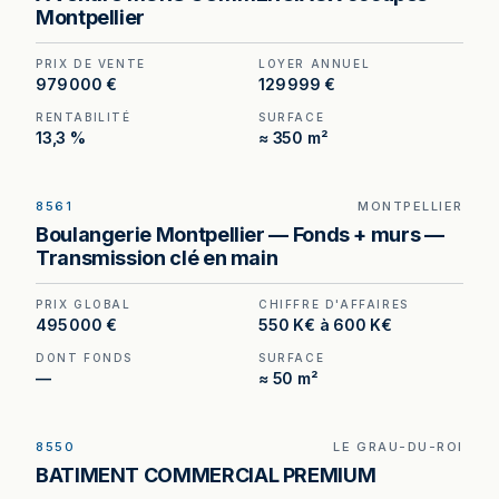
prix de 979 000 €. (Honoraires à la charge du
Montpellier
cédant).
PRIX DE VENTE
LOYER ANNUEL
979 000 €
129 999 €
RENTABILITÉ
SURFACE
13,3 %
≈ 350 m²
8561
MONTPELLIER
Boulangerie à Montpellier — murs et fonds réunis
Boulangerie Montpellier — Fonds + murs —
dans une même cession, avec parking privatif de
Transmission clé en main
15 places.
PRIX GLOBAL
CHIFFRE D'AFFAIRES
495 000 €
550 K€ à 600 K€
DONT FONDS
SURFACE
—
≈ 50 m²
8550
LE GRAU-DU-ROI
Murs et fonds à vendre au Grau-du-Roi, au prix
BATIMENT COMMERCIAL PREMIUM
de 1 200 000 €. (Honoraires à la charge du