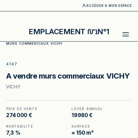
ACCÉDER À MON ESPACE
EMPLACEMENT
N°1
ACCUEIL
·
CATALOGUE
·
MURS COMMERCIAUX
·
A VENDRE
MURS COMMERCIAUX VICHY
ILLUSTRATION GÉNÉRÉE
4147
A vendre murs commerciaux VICHY
VICHY
PRIX DE VENTE
LOYER ANNUEL
274 000 €
19 980 €
RENTABILITÉ
SURFACE
7,3 %
≈ 150 m²