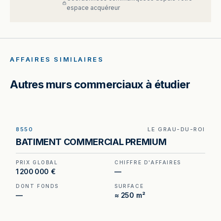
espace acquéreur
AFFAIRES SIMILAIRES
Autres murs commerciaux à étudier
8550
LE GRAU-DU-ROI
Murs et fonds à vendre au Grau-du-Roi, au prix
BATIMENT COMMERCIAL PREMIUM
de 1 200 000 €. (Honoraires à la charge du
cédant).
PRIX GLOBAL
CHIFFRE D'AFFAIRES
1 200 000 €
—
DONT FONDS
SURFACE
—
≈ 250 m²