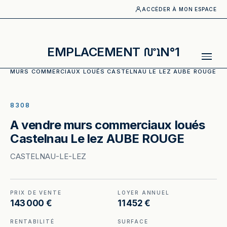
ACCÉDER À MON ESPACE
EMPLACEMENT
N°1
ACCUEIL
·
CATALOGUE
·
MURS COMMERCIAUX
·
A VENDRE
MURS COMMERCIAUX LOUÉS CASTELNAU LE LEZ AUBE ROUGE
ILLUSTRATION GÉNÉRÉE
8308
A vendre murs commerciaux loués
Castelnau Le lez AUBE ROUGE
CASTELNAU-LE-LEZ
PRIX DE VENTE
LOYER ANNUEL
143 000 €
11 452 €
RENTABILITÉ
SURFACE