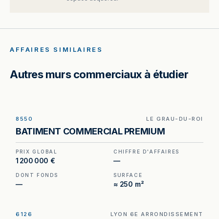
AFFAIRES SIMILAIRES
Autres murs commerciaux à étudier
8550
LE GRAU-DU-ROI
Murs et fonds à vendre au Grau-du-Roi, au prix
BATIMENT COMMERCIAL PREMIUM
de 1 200 000 €. (Honoraires à la charge du
cédant).
PRIX GLOBAL
CHIFFRE D'AFFAIRES
1 200 000 €
—
DONT FONDS
SURFACE
—
≈ 250 m²
6126
LYON 6E ARRONDISSEMENT