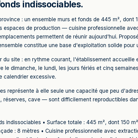
fonds indissociables.
e province : un ensemble murs et fonds de 445 m², dont
s espaces de production — cuisine professionnelle avec 
mplacements permettent de réunir aujourd'hui. Proposé 
ensemble constitue une base d'exploitation solide pour u
eur du site : en rythme courant, l'établissement accueill
re le dimanche, le lundi, les jours fériés et cinq sema
de calendrier excessive.
ces représente à elle seule une capacité que peu d'adress
réserves, cave — sont difficilement reproductibles dans
s indissociables • Surface totale : 445 m², dont 150 
açade : 8 mètres • Cuisine professionnelle avec extractio