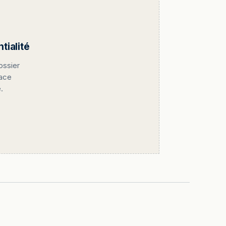
ialité
ossier
pace
.