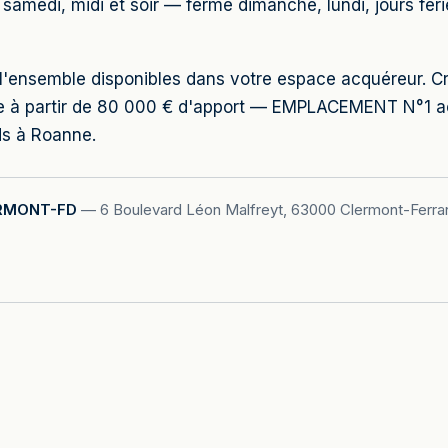
 samedi, midi et soir — fermé dimanche, lundi, jours fé
 de l'ensemble disponibles dans votre espace acquéreur.
le à partir de 80 000 € d'apport — EMPLACEMENT N°1 
ds à Roanne.
RMONT-FD
—
6 Boulevard Léon Malfreyt, 63000 Clermont-Ferra