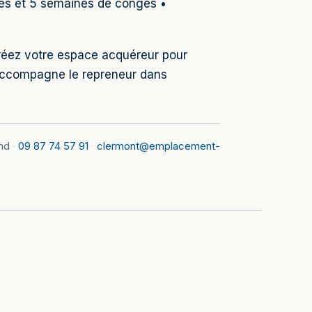
riés et 5 semaines de congés •
 Créez votre espace acquéreur pour
accompagne le repreneur dans
nd
·
09 87 74 57 91
·
clermont@emplacement-