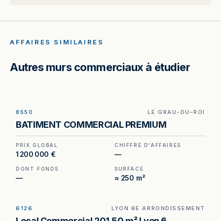
AFFAIRES SIMILAIRES
Autres murs commerciaux à étudier
8550
LE GRAU-DU-ROI
Murs et fonds à vendre au Grau-du-Roi, au prix
BATIMENT COMMERCIAL PREMIUM
de 1 200 000 €. (Honoraires à la charge du
cédant).
PRIX GLOBAL
CHIFFRE D'AFFAIRES
1 200 000 €
—
DONT FONDS
SURFACE
—
≈ 250 m²
6126
LYON 6E ARRONDISSEMENT
Murs commerciaux libres à vendre à Lyon 6e, au
Local Commercial 201.50 m² Lyon 6