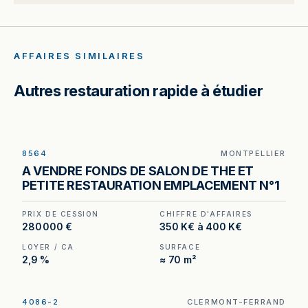
AFFAIRES SIMILAIRES
Autres restauration rapide à étudier
8564
MONTPELLIER
Salon de thé à Montpellier — un loyer inférieur à
A VENDRE FONDS DE SALON DE THE ET
3 % du chiffre d'affaires hors taxes, en plein
PETITE RESTAURATION EMPLACEMENT N°1
cœur de ville.
PRIX DE CESSION
CHIFFRE D'AFFAIRES
280 000 €
350 K€ à 400 K€
LOYER / CA
SURFACE
2,9 %
≈ 70 m²
4086-2
CLERMONT-FERRAND