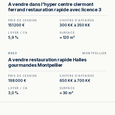
Bar Licence III à vendre à Clermont-Ferrand —
A vendre dans l'hyper centre clermont
emplacement n°1 en hypercentre, fort passage
ferrand restauration rapide avec licence 3
piéton.
PRIX DE CESSION
CHIFFRE D'AFFAIRES
151 200 €
300 K€ à 350 K€
LOYER / CA
SURFACE
5,9 %
≈ 120 m²
8553
MONTPELLIER
Restauration rapide Licence III au cœur des
A vendre restauration rapide Halles
Halles gourmandes de Montpellier — un
gourmandes Montpellier
emplacement non recréable, porté par une
programmation événementielle toute l'année.
PRIX DE CESSION
CHIFFRE D'AFFAIRES
198 000 €
650 K€ à 700 K€
LOYER / CA
SURFACE
3,0 %
≈ 30 m²