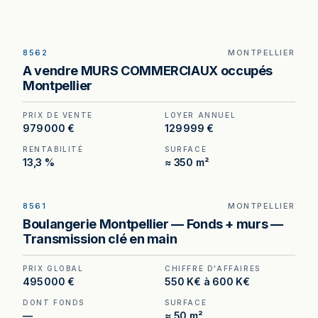
8562
MONTPELLIER
Murs commerciaux à vendre à Montpellier, au
A vendre MURS COMMERCIAUX occupés
prix de 979 000 €. (Honoraires à la charge du
Montpellier
cédant).
PRIX DE VENTE
LOYER ANNUEL
979 000 €
129 999 €
RENTABILITÉ
SURFACE
13,3 %
≈ 350 m²
8561
MONTPELLIER
Boulangerie à Montpellier — murs et fonds réunis
Boulangerie Montpellier — Fonds + murs —
dans une même cession, avec parking privatif de
Transmission clé en main
15 places.
PRIX GLOBAL
CHIFFRE D'AFFAIRES
495 000 €
550 K€ à 600 K€
DONT FONDS
SURFACE
—
≈ 50 m²