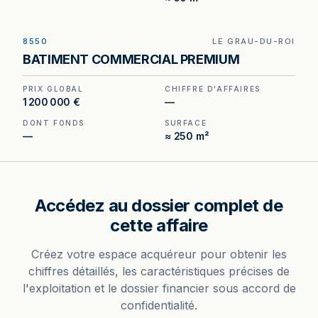
8550
LE GRAU-DU-ROI
Murs et fonds à vendre au Grau-du-Roi, au prix
BATIMENT COMMERCIAL PREMIUM
de 1 200 000 €. (Honoraires à la charge du
cédant).
PRIX GLOBAL
CHIFFRE D'AFFAIRES
1 200 000 €
—
DONT FONDS
SURFACE
—
≈ 250 m²
Accédez au dossier complet de
cette affaire
Créez votre espace acquéreur pour obtenir les
chiffres détaillés, les caractéristiques précises de
l'exploitation et le dossier financier sous accord de
confidentialité.