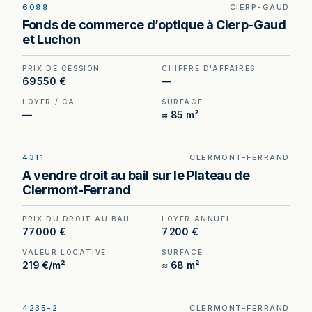
6099
CIERP-GAUD
EXCLUSIVITÉ
Optique à vendre à Cierp-Gaud, au prix de 69
Fonds de commerce d’optique à Cierp-Gaud
550 €. (Honoraires à la charge de l'acquéreur : 4
et Luchon
550 €).
PRIX DE CESSION
CHIFFRE D'AFFAIRES
69 550 €
—
LOYER / CA
SURFACE
—
≈ 85 m²
4311
CLERMONT-FERRAND
Droit au bail à vendre à Clermont-Ferrand —
A vendre droit au bail sur le Plateau de
plateau central, secteur commerçant à fort
Clermont-Ferrand
passage.
PRIX DU DROIT AU BAIL
LOYER ANNUEL
77 000 €
7 200 €
VALEUR LOCATIVE
SURFACE
219 €/m²
≈ 68 m²
4235-2
CLERMONT-FERRAND