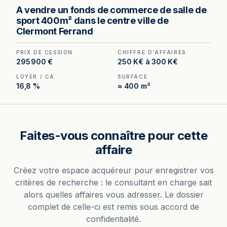
Salle de sport à vendre à Clermont-Ferrand —
A vendre un fonds de commerce de salle de
400 m² structurés en plusieurs espaces distincts,
sport 400m² dans le centre ville de
aménagements neufs, matériel intégralement
Clermont Ferrand
détenu sans leasing.
PRIX DE CESSION
CHIFFRE D'AFFAIRES
295 900 €
250 K€ à 300 K€
LOYER / CA
SURFACE
16,8 %
≈ 400 m²
Faites-vous connaître pour cette
affaire
Créez votre espace acquéreur pour enregistrer vos
critères de recherche : le consultant en charge sait
alors quelles affaires vous adresser. Le dossier
complet de celle-ci est remis sous accord de
confidentialité.