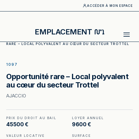
ACCÉDER À MON ESPACE
N°1
EMPLACEMENT
ACCUEIL
·
CATALOGUE
·
DIVERS COMMERCE
·
OPPORTUNITÉ
RARE – LOCAL POLYVALENT AU CŒUR DU SECTEUR TROTTEL
ILLUSTRATION GÉNÉRÉE
1097
Opportunité rare – Local polyvalent
au cœur du secteur Trottel
AJACCIO
PRIX DU DROIT AU BAIL
LOYER ANNUEL
45 500 €
9 600 €
VALEUR LOCATIVE
SURFACE