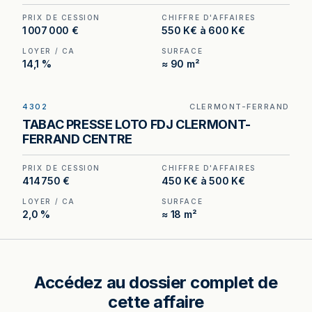
PRIX DE CESSION
CHIFFRE D'AFFAIRES
1 007 000 €
550 K€ à 600 K€
LOYER / CA
SURFACE
14,1 %
≈ 90 m²
4302
CLERMONT-FERRAND
Tabac – Presse – FDJ – Relais Colis à Clermont-
TABAC PRESSE LOTO FDJ CLERMONT-
Ferrand — loyer annuel de 9 580 € pour un
FERRAND CENTRE
volume d'affaires de 450 000 à 500 000 € hors
taxes.
PRIX DE CESSION
CHIFFRE D'AFFAIRES
414 750 €
450 K€ à 500 K€
LOYER / CA
SURFACE
2,0 %
≈ 18 m²
Accédez au dossier complet de
cette affaire