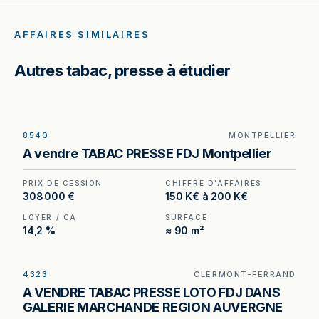
AFFAIRES SIMILAIRES
Autres tabac, presse à étudier
8540
MONTPELLIER
Tabac à vendre à Montpellier — quartier
A vendre TABAC PRESSE FDJ Montpellier
d'affaires, fermeture tous les week-ends.
PRIX DE CESSION
CHIFFRE D'AFFAIRES
308 000 €
150 K€ à 200 K€
LOYER / CA
SURFACE
14,2 %
≈ 90 m²
4323
CLERMONT-FERRAND
Tabac – Presse – FDJ à vendre à Clermont-
A VENDRE TABAC PRESSE LOTO FDJ DANS
Ferrand, au prix de 1 007 000 €. (Honoraires à la
GALERIE MARCHANDE REGION AUVERGNE
charge de l'acquéreur : 57 000 €).