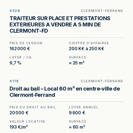
4326
CLERMONT-FERRAND
Traiteur à vendre à Clermont-Ferrand — au cœur
TRAITEUR SUR PLACE ET PRESTATIONS
d'un centre commercial dynamique, avec
EXTERIEURES A VENDRE A 5 MIN DE
parkings à proximité.
CLERMONT-FD
PRIX DE CESSION
CHIFFRE D'AFFAIRES
162 000 €
200 K€ à 250 K€
LOYER / CA
SURFACE
9,7 %
≈ 25 m²
4118
CLERMONT-FERRAND
Droit au bail à céder à Clermont-Ferrand — 5
Droit au bail – Local 60 m² en centre‑ville de
mètres de vitrine en plein centre-ville.
Clermont‑Ferrand
PRIX DU DROIT AU BAIL
LOYER ANNUEL
20 000 €
9 600 €
VALEUR LOCATIVE
SURFACE
193 €/m²
≈ 60 m²