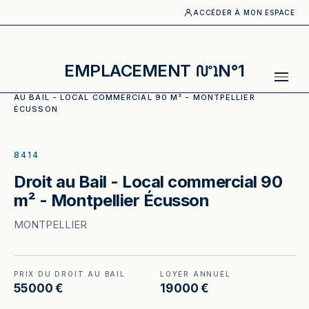
ACCÉDER À MON ESPACE
EMPLACEMENT
N°1
ACCUEIL
·
CATALOGUE
·
COMMERCE ALIMENTAIRE
·
DROIT
AU BAIL - LOCAL COMMERCIAL 90 M² - MONTPELLIER
ÉCUSSON
ILLUSTRATION GÉNÉRÉE
8414
Droit au Bail - Local commercial 90
m² - Montpellier Écusson
MONTPELLIER
PRIX DU DROIT AU BAIL
LOYER ANNUEL
55 000 €
19 000 €