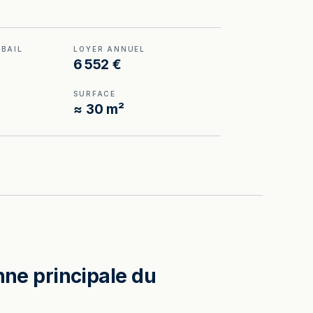
 BAIL
LOYER ANNUEL
6 552 €
SURFACE
≈ 30 m²
nne principale du