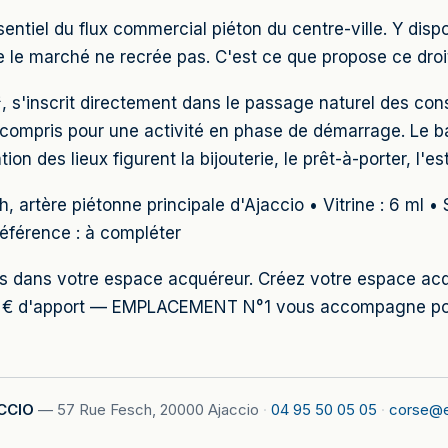
sentiel du flux commercial piéton du centre-ville. Y disp
e le marché ne recrée pas. C'est ce que propose ce droit
², s'inscrit directement dans le passage naturel des c
 compris pour une activité en phase de démarrage. Le ba
on des lieux figurent la bijouterie, le prêt-à-porter, l'es
h, artère piétonne principale d'Ajaccio • Vitrine : 6 ml 
Référence : à compléter
ibles dans votre espace acquéreur. Créez votre espace a
0 € d'apport — EMPLACEMENT N°1 vous accompagne pour 
CCIO
—
57 Rue Fesch, 20000 Ajaccio
·
04 95 50 05 05
·
corse@