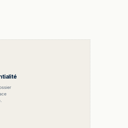
ialité
ossier
pace
.