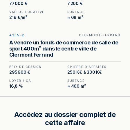
77 000 €
7 200 €
VALEUR LOCATIVE
SURFACE
219 €/m²
≈ 68 m²
4235-2
CLERMONT-FERRAND
Salle de sport à vendre à Clermont-Ferrand —
A vendre un fonds de commerce de salle de
400 m² structurés en plusieurs espaces distincts,
sport 400m² dans le centre ville de
aménagements neufs, matériel intégralement
Clermont Ferrand
détenu sans leasing.
PRIX DE CESSION
CHIFFRE D'AFFAIRES
295 900 €
250 K€ à 300 K€
LOYER / CA
SURFACE
16,8 %
≈ 400 m²
Accédez au dossier complet de
cette affaire