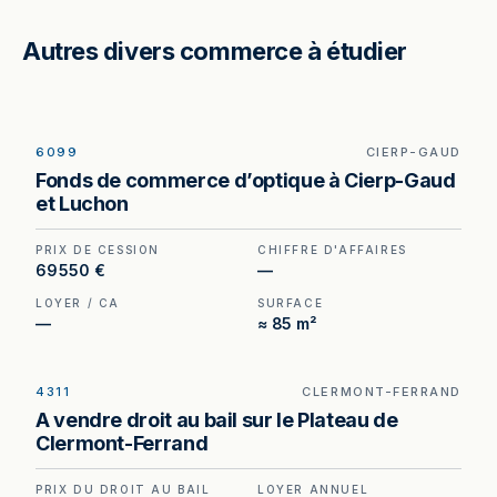
Autres divers commerce à étudier
6099
CIERP-GAUD
EXCLUSIVITÉ
Optique à vendre à Cierp-Gaud, au prix de 69
Fonds de commerce d’optique à Cierp-Gaud
550 €. (Honoraires à la charge de l'acquéreur : 4
et Luchon
550 €).
PRIX DE CESSION
CHIFFRE D'AFFAIRES
69 550 €
—
LOYER / CA
SURFACE
—
≈ 85 m²
4311
CLERMONT-FERRAND
Droit au bail à vendre à Clermont-Ferrand —
A vendre droit au bail sur le Plateau de
plateau central, secteur commerçant à fort
Clermont-Ferrand
passage.
PRIX DU DROIT AU BAIL
LOYER ANNUEL