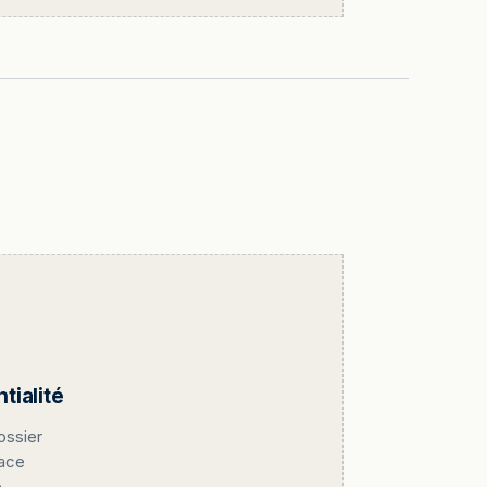
ialité
ossier
pace
.