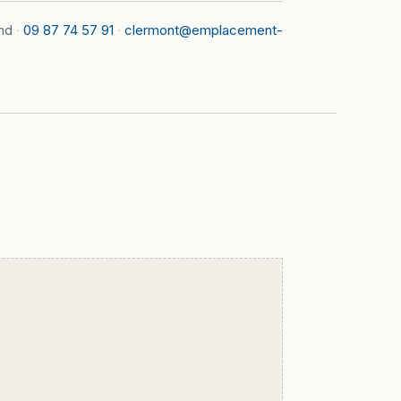
nd
·
09 87 74 57 91
·
clermont@emplacement-