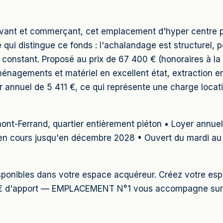
vivant et commerçant, cet emplacement d'hyper centre p
ce qui distingue ce fonds : l'achalandage est structurel,
onstant. Proposé au prix de 67 400 € (honoraires à la 
ménagements et matériel en excellent état, extraction en p
 annuel de 5 411 €, ce qui représente une charge loca
ont-Ferrand, quartier entièrement piéton • Loyer annuel 
il en cours jusqu'en décembre 2028 • Ouvert du mardi a
disponibles dans votre espace acquéreur. Créez votre e
00 € d'apport — EMPLACEMENT N°1 vous accompagne sur 