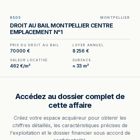
8505
MONTPELLIER
Droit au bail à céder à Montpellier — boutique en
DROIT AU BAIL MONTPELLIER CENTRE
centre-ville piéton, rue très passante et
EMPLACEMENT N°1
commerçante.
PRIX DU DROIT AU BAIL
LOYER ANNUEL
70 000 €
8 256 €
VALEUR LOCATIVE
SURFACE
462 €/m²
≈ 33 m²
Accédez au dossier complet de
cette affaire
Créez votre espace acquéreur pour obtenir les
chiffres détaillés, les caractéristiques précises de
l'exploitation et le dossier financier sous accord de