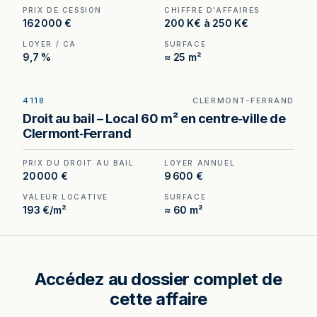
PRIX DE CESSION
CHIFFRE D'AFFAIRES
162 000 €
200 K€ à 250 K€
LOYER / CA
SURFACE
9,7 %
≈ 25 m²
4118
CLERMONT-FERRAND
Droit au bail à céder à Clermont-Ferrand — 5
Droit au bail – Local 60 m² en centre‑ville de
mètres de vitrine en plein centre-ville.
Clermont‑Ferrand
PRIX DU DROIT AU BAIL
LOYER ANNUEL
20 000 €
9 600 €
VALEUR LOCATIVE
SURFACE
193 €/m²
≈ 60 m²
Accédez au dossier complet de
cette affaire