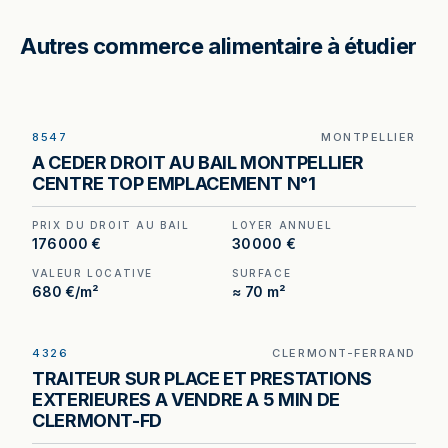
Autres commerce alimentaire à étudier
8547
MONTPELLIER
A CEDER DROIT AU BAIL MONTPELLIER
CENTRE TOP EMPLACEMENT N°1
PRIX DU DROIT AU BAIL
LOYER ANNUEL
176 000 €
30 000 €
VALEUR LOCATIVE
SURFACE
680 €/m²
≈ 70 m²
4326
CLERMONT-FERRAND
Traiteur à vendre à Clermont-Ferrand — au cœur
TRAITEUR SUR PLACE ET PRESTATIONS
d'un centre commercial dynamique, avec
EXTERIEURES A VENDRE A 5 MIN DE
parkings à proximité.
CLERMONT-FD