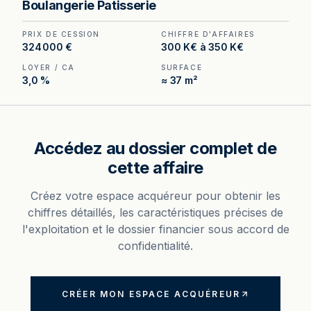
Boulangerie Patisserie
minute devant la boutique, loyer inférieur à 3 %
du chiffre d'affaires hors taxes.
PRIX DE CESSION
CHIFFRE D'AFFAIRES
324 000 €
300 K€ à 350 K€
LOYER / CA
SURFACE
3,0 %
≈ 37 m²
Accédez au dossier complet de
cette affaire
Créez votre espace acquéreur pour obtenir les
chiffres détaillés, les caractéristiques précises de
l'exploitation et le dossier financier sous accord de
confidentialité.
CRÉER MON ESPACE ACQUÉREUR