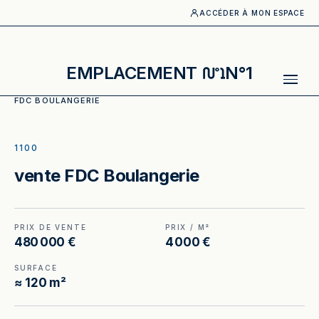
ACCÉDER À MON ESPACE
EMPLACEMENT
N°1
ACCUEIL
·
CATALOGUE
·
BOULANGERIE_PATISSERIE
·
VENTE
FDC BOULANGERIE
ILLUSTRATION GÉNÉRÉE
1100
vente FDC Boulangerie
PRIX DE VENTE
PRIX / M²
480 000 €
4 000 €
SURFACE
≈ 120 m²