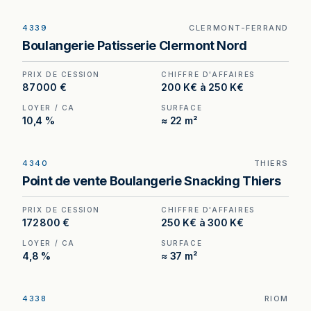
4339
CLERMONT-FERRAND
Boulangerie à Clermont-Ferrand — implantation à
Boulangerie Patisserie Clermont Nord
l'entrée d'un grand magasin, secteur Clermont
Nord.
PRIX DE CESSION
CHIFFRE D'AFFAIRES
87 000 €
200 K€ à 250 K€
LOYER / CA
SURFACE
10,4 %
≈ 22 m²
4340
THIERS
Boulangerie à vendre à Thiers — emplacement
Point de vente Boulangerie Snacking Thiers
Numéro 1, activité en croissance, boutique en
parfait état.
PRIX DE CESSION
CHIFFRE D'AFFAIRES
172 800 €
250 K€ à 300 K€
LOYER / CA
SURFACE
4,8 %
≈ 37 m²
4338
RIOM
Boulangerie à Riom — place centrale, arrêt