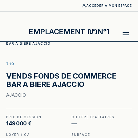
ACCÉDER À MON ESPACE
EMPLACEMENT
N°1
ACCUEIL
·
CATALOGUE
·
BAR
·
VENDS FONDS DE COMMERCE
BAR A BIERE AJACCIO
ILLUSTRATION GÉNÉRÉE
719
VENDS FONDS DE COMMERCE
BAR A BIERE AJACCIO
AJACCIO
PRIX DE CESSION
CHIFFRE D'AFFAIRES
149 000 €
—
LOYER / CA
SURFACE