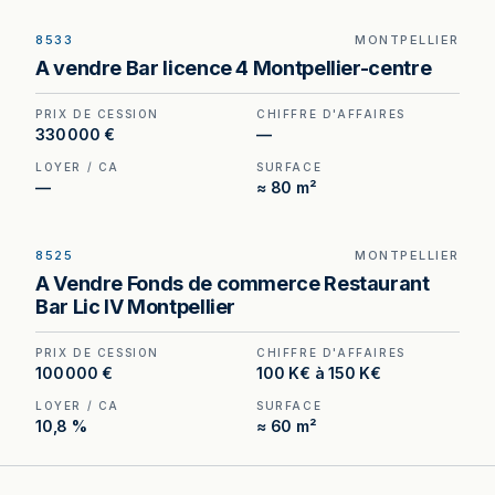
8533
MONTPELLIER
Bar Licence 4 à Montpellier — un haut lieu de la
A vendre Bar licence 4 Montpellier-centre
fête montpelliéraine, actif rare difficile à recréer.
PRIX DE CESSION
CHIFFRE D'AFFAIRES
330 000 €
—
LOYER / CA
SURFACE
—
≈ 80 m²
8525
MONTPELLIER
Bar avec Licence IV à Montpellier — cœur de
A Vendre Fonds de commerce Restaurant
ville Écusson, quartier festif.
Bar Lic IV Montpellier
PRIX DE CESSION
CHIFFRE D'AFFAIRES
100 000 €
100 K€ à 150 K€
LOYER / CA
SURFACE
10,8 %
≈ 60 m²