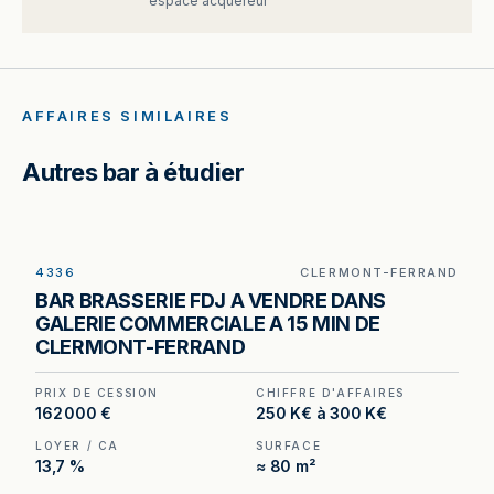
espace acquéreur
AFFAIRES SIMILAIRES
Autres bar à étudier
4336
CLERMONT-FERRAND
Licence IV avec terrasse privative de 50 places
BAR BRASSERIE FDJ A VENDRE DANS
en galerie commerciale — restaurant à vendre à
GALERIE COMMERCIALE A 15 MIN DE
Clermont-Ferrand.
CLERMONT-FERRAND
PRIX DE CESSION
CHIFFRE D'AFFAIRES
162 000 €
250 K€ à 300 K€
LOYER / CA
SURFACE
13,7 %
≈ 80 m²