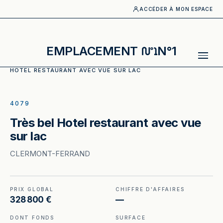
ACCÉDER À MON ESPACE
EMPLACEMENT
N°1
ACCUEIL
·
CATALOGUE
·
HOTELS_BUREAUX
·
TRÈS BEL
HOTEL RESTAURANT AVEC VUE SUR LAC
ILLUSTRATION GÉNÉRÉE
4079
Très bel Hotel restaurant avec vue
sur lac
CLERMONT-FERRAND
PRIX GLOBAL
CHIFFRE D'AFFAIRES
328 800 €
—
DONT FONDS
SURFACE