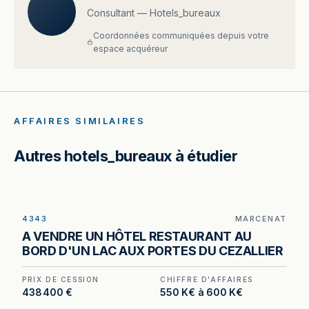
Consultant — Hotels_bureaux
Coordonnées communiquées depuis votre
espace acquéreur
AFFAIRES SIMILAIRES
Autres hotels_bureaux à étudier
4343
MARCENAT
Hôtel-restaurant au bord d'un lac de 21 hectares
A VENDRE UN HÔTEL RESTAURANT AU
à Marcenat (15) — un actif non recréable aux
BORD D'UN LAC AUX PORTES DU CEZALLIER
portes du Cézallier.
PRIX DE CESSION
CHIFFRE D'AFFAIRES
438 400 €
550 K€ à 600 K€