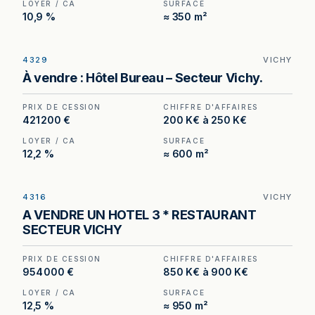
LOYER / CA
SURFACE
10,9 %
≈ 350 m²
4329
VICHY
Hôtel à vendre à Vichy, au prix de 421 200 €.
À vendre : Hôtel Bureau – Secteur Vichy.
(Honoraires à la charge de l'acquéreur : 32 100
€).
PRIX DE CESSION
CHIFFRE D'AFFAIRES
421 200 €
200 K€ à 250 K€
LOYER / CA
SURFACE
12,2 %
≈ 600 m²
4316
VICHY
Hôtel trois étoiles à vendre à Vichy, au prix de
A VENDRE UN HOTEL 3 * RESTAURANT
954 000 €. (Honoraires à la charge de
SECTEUR VICHY
l'acquéreur : 54 000 €).
PRIX DE CESSION
CHIFFRE D'AFFAIRES
954 000 €
850 K€ à 900 K€
LOYER / CA
SURFACE
12,5 %
≈ 950 m²