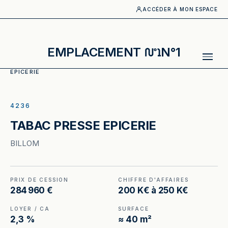
ACCÉDER À MON ESPACE
EMPLACEMENT
N°1
ACCUEIL
·
CATALOGUE
·
TABAC, PRESSE
·
TABAC PRESSE
EPICERIE
ILLUSTRATION GÉNÉRÉE
4236
TABAC PRESSE EPICERIE
BILLOM
PRIX DE CESSION
CHIFFRE D'AFFAIRES
284 960 €
200 K€ à 250 K€
LOYER / CA
SURFACE
2,3 %
≈ 40 m²