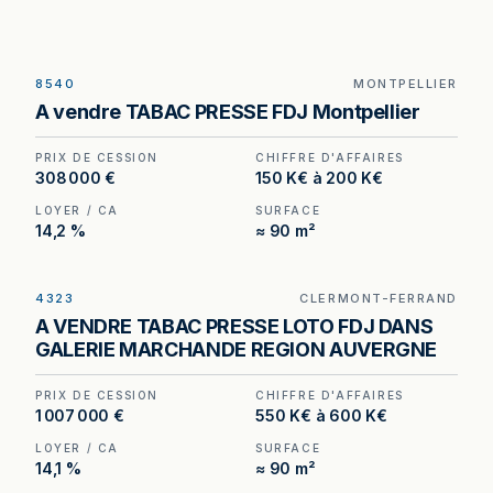
8540
MONTPELLIER
Tabac à vendre à Montpellier — quartier
A vendre TABAC PRESSE FDJ Montpellier
d'affaires, fermeture tous les week-ends.
PRIX DE CESSION
CHIFFRE D'AFFAIRES
308 000 €
150 K€ à 200 K€
LOYER / CA
SURFACE
14,2 %
≈ 90 m²
4323
CLERMONT-FERRAND
Tabac – Presse – FDJ à vendre à Clermont-
A VENDRE TABAC PRESSE LOTO FDJ DANS
Ferrand, au prix de 1 007 000 €. (Honoraires à la
GALERIE MARCHANDE REGION AUVERGNE
charge de l'acquéreur : 57 000 €).
PRIX DE CESSION
CHIFFRE D'AFFAIRES
1 007 000 €
550 K€ à 600 K€
LOYER / CA
SURFACE
14,1 %
≈ 90 m²