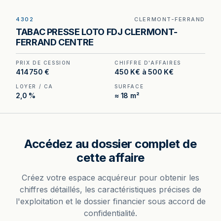
4302
CLERMONT-FERRAND
Tabac – Presse – FDJ – Relais Colis à Clermont-
TABAC PRESSE LOTO FDJ CLERMONT-
Ferrand — loyer annuel de 9 580 € pour un
FERRAND CENTRE
volume d'affaires de 450 000 à 500 000 € hors
taxes.
PRIX DE CESSION
CHIFFRE D'AFFAIRES
414 750 €
450 K€ à 500 K€
LOYER / CA
SURFACE
2,0 %
≈ 18 m²
Accédez au dossier complet de
cette affaire
Créez votre espace acquéreur pour obtenir les
chiffres détaillés, les caractéristiques précises de
l'exploitation et le dossier financier sous accord de
confidentialité.