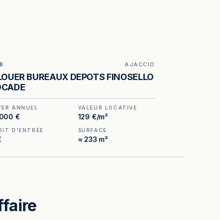
8
AJACCIO
ILLUSTRATION GÉNÉRÉE
LOUER BUREAUX DEPOTS FINOSELLO
OCADE
YER ANNUEL
VALEUR LOCATIVE
 000 €
129 €/m²
OIT D'ENTRÉE
SURFACE
€
≈ 233 m²
ffaire