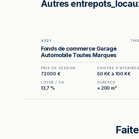
Autres entrepots_locaux
4321
THI
ILLUSTRATION GÉNÉRÉE
Fonds de commerce Garage
Automobile Toutes Marques
PRIX DE CESSION
CHIFFRE D'AFFAIRE
72 000 €
50 K€ à 100 K€
LOYER / CA
SURFACE
13,7 %
≈ 200 m²
Faite