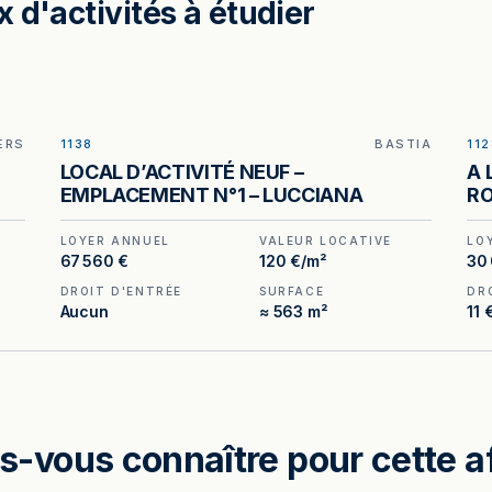
 d'activités à étudier
ERS
1138
BASTIA
112
ILLUSTRATION GÉNÉRÉE
LOCAL D’ACTIVITÉ NEUF –
A 
EMPLACEMENT N°1 – LUCCIANA
R
S
LOYER ANNUEL
VALEUR LOCATIVE
LO
67 560 €
120 €/m²
30
DROIT D'ENTRÉE
SURFACE
DR
Aucun
≈ 563 m²
11 
s-vous connaître pour cette a