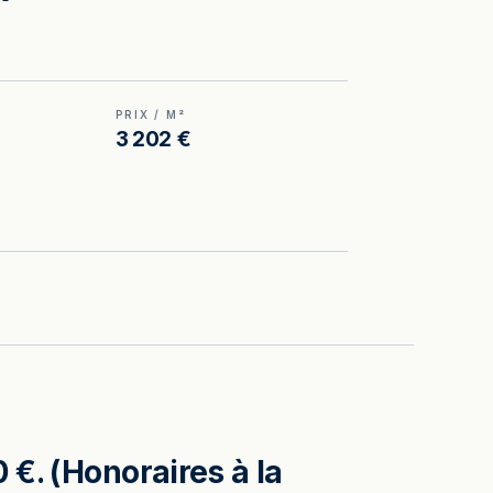
PRIX / M²
3 202 €
 €. (Honoraires à la