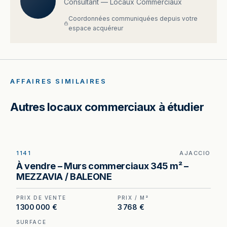
Consultant — Locaux Commerciaux
Coordonnées communiquées depuis votre
espace acquéreur
AFFAIRES SIMILAIRES
Autres locaux commerciaux à étudier
1141
AJACCIO
Local commercial à vendre à Ajaccio, au prix de 1
À vendre – Murs commerciaux 345 m² –
300 000 €. (Honoraires à la charge du cédant).
MEZZAVIA / BALEONE
PRIX DE VENTE
PRIX / M²
1 300 000 €
3 768 €
SURFACE