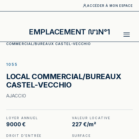
ACCÉDER À MON ESPACE
EMPLACEMENT
N°1
ACCUEIL
·
CATALOGUE
·
LOCAUX COMMERCIAUX
·
LOCAL
COMMERCIAL/BUREAUX CASTEL-VECCHIO
ILLUSTRATION GÉNÉRÉE
1055
LOCAL COMMERCIAL/BUREAUX
CASTEL-VECCHIO
AJACCIO
LOYER ANNUEL
VALEUR LOCATIVE
9 000 €
227 €/m²
DROIT D'ENTRÉE
SURFACE