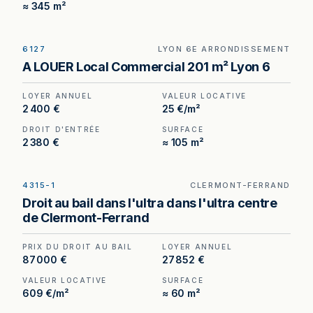
≈ 345 m²
6127
LYON 6E ARRONDISSEMENT
Local commercial de 196 m² à louer à Lyon 6e —
A LOUER Local Commercial 201 m² Lyon 6
13 rue Vendôme, adresse de prestige, niveau de
sécurité rare sur le secteur.
LOYER ANNUEL
VALEUR LOCATIVE
2 400 €
25 €/m²
DROIT D'ENTRÉE
SURFACE
2 380 €
≈ 105 m²
4315-1
CLERMONT-FERRAND
Droit au bail à vendre à Clermont-Ferrand, au prix
Droit au bail dans l'ultra dans l'ultra centre
de 87 000 €. (Honoraires à la charge de
de Clermont-Ferrand
l'acquéreur : 7 000 €).
PRIX DU DROIT AU BAIL
LOYER ANNUEL
87 000 €
27 852 €
VALEUR LOCATIVE
SURFACE
609 €/m²
≈ 60 m²