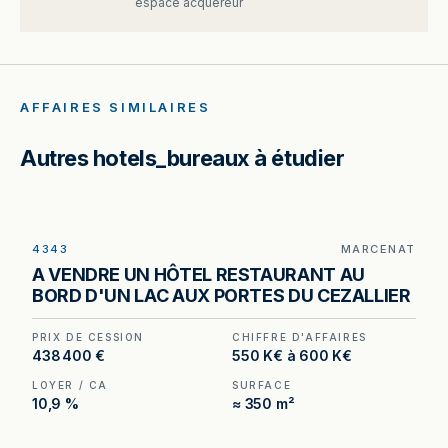
espace acquéreur
AFFAIRES SIMILAIRES
Autres hotels_bureaux à étudier
4343
MARCENAT
Hôtel-restaurant au bord d'un lac de 21 hectares
A VENDRE UN HÔTEL RESTAURANT AU
à Marcenat (15) — un actif non recréable aux
BORD D'UN LAC AUX PORTES DU CEZALLIER
portes du Cézallier.
PRIX DE CESSION
CHIFFRE D'AFFAIRES
438 400 €
550 K€ à 600 K€
LOYER / CA
SURFACE
10,9 %
≈ 350 m²