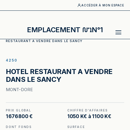
ACCÉDER À MON ESPACE
EMPLACEMENT
N°1
ACCUEIL
·
CATALOGUE
·
HOTELS_BUREAUX
·
HOTEL
RESTAURANT A VENDRE DANS LE SANCY
ILLUSTRATION GÉNÉRÉE
4250
HOTEL RESTAURANT A VENDRE
DANS LE SANCY
MONT-DORE
PRIX GLOBAL
CHIFFRE D'AFFAIRES
1 676 800 €
1050 K€ à 1100 K€
DONT FONDS
SURFACE