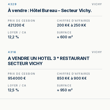
4329
VICHY
Hôtel à vendre à Vichy, au prix de 421 200 €.
À vendre : Hôtel Bureau – Secteur Vichy.
(Honoraires à la charge de l'acquéreur : 32 100
€).
PRIX DE CESSION
CHIFFRE D'AFFAIRES
421 200 €
200 K€ à 250 K€
LOYER / CA
SURFACE
12,2 %
≈ 600 m²
4316
VICHY
Hôtel trois étoiles à vendre à Vichy, au prix de
A VENDRE UN HOTEL 3 * RESTAURANT
954 000 €. (Honoraires à la charge de
SECTEUR VICHY
l'acquéreur : 54 000 €).
PRIX DE CESSION
CHIFFRE D'AFFAIRES
954 000 €
850 K€ à 900 K€
LOYER / CA
SURFACE
12,5 %
≈ 950 m²