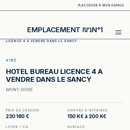
ACCÉDER À MON ESPACE
EMPLACEMENT
N°1
ACCUEIL
·
CATALOGUE
·
HOTELS_BUREAUX
·
HOTEL BUREAU
LICENCE 4 A VENDRE DANS LE SANCY
ILLUSTRATION GÉNÉRÉE
4182
HOTEL BUREAU LICENCE 4 A
VENDRE DANS LE SANCY
MONT-DORE
PRIX DE CESSION
CHIFFRE D'AFFAIRES
230 160 €
150 K€ à 200 K€
LOYER / CA
SURFACE