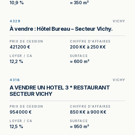
10,9 %
≈ 350 m²
4329
VICHY
Hôtel à vendre à Vichy, au prix de 421 200 €.
À vendre : Hôtel Bureau – Secteur Vichy.
(Honoraires à la charge de l'acquéreur : 32 100
€).
PRIX DE CESSION
CHIFFRE D'AFFAIRES
421 200 €
200 K€ à 250 K€
LOYER / CA
SURFACE
12,2 %
≈ 600 m²
4316
VICHY
Hôtel trois étoiles à vendre à Vichy, au prix de
A VENDRE UN HOTEL 3 * RESTAURANT
954 000 €. (Honoraires à la charge de
SECTEUR VICHY
l'acquéreur : 54 000 €).
PRIX DE CESSION
CHIFFRE D'AFFAIRES
954 000 €
850 K€ à 900 K€
LOYER / CA
SURFACE
12,5 %
≈ 950 m²