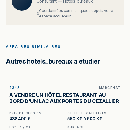
Consultant — Hotels_bureaux
Coordonnées communiquées depuis votre
espace acquéreur
AFFAIRES SIMILAIRES
Autres hotels_bureaux à étudier
4343
MARCENAT
Hôtel-restaurant au bord d'un lac de 21 hectares
A VENDRE UN HÔTEL RESTAURANT AU
à Marcenat (15) — un actif non recréable aux
BORD D'UN LAC AUX PORTES DU CEZALLIER
portes du Cézallier.
PRIX DE CESSION
CHIFFRE D'AFFAIRES
438 400 €
550 K€ à 600 K€
LOYER / CA
SURFACE