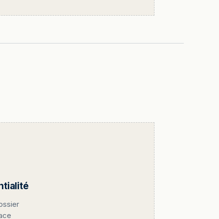
ialité
ossier
pace