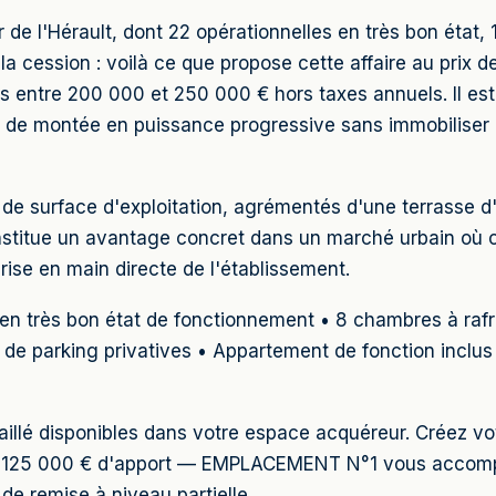
e l'Hérault, dont 22 opérationnelles en très bon état, 
a cession : voilà ce que propose cette affaire au prix 
ris entre 200 000 et 250 000 € hors taxes annuels. Il e
ier de montée en puissance progressive sans immobiliser 
e surface d'exploitation, agrémentés d'une terrasse d
nstitue un avantage concret dans un marché urbain où ce
rise en main directe de l'établissement.
n très bon état de fonctionnement • 8 chambres à rafra
s de parking privatives • Appartement de fonction inclu
détaillé disponibles dans votre espace acquéreur. Créez
 de 125 000 € d'apport — EMPLACEMENT N°1 vous accompa
de remise à niveau partielle.