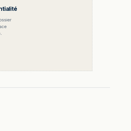
ialité
ossier
pace
.