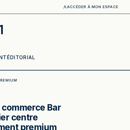
ACCÉDER À MON ESPACE
1
NT
ÉDITORIAL
PREMIUM
e commerce Bar
ier centre
ment premium