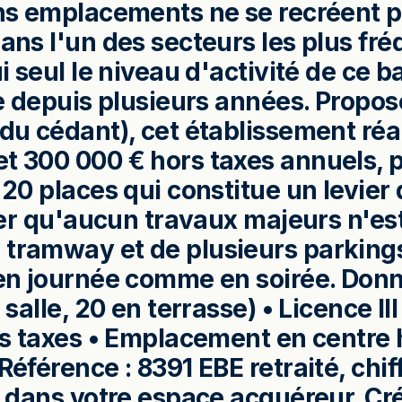
ins emplacements ne se recréent pa
dans l'un des secteurs les plus fr
i seul le niveau d'activité de ce ba
lée depuis plusieurs années. Propo
du cédant), cet établissement réal
t 300 000 € hors taxes annuels, p
 20 places qui constitue un levier d
oter qu'aucun travaux majeurs n'est
 tramway et de plusieurs parking
 en journée comme en soirée. Donn
 salle, 20 en terrasse) • Licence II
ors taxes • Emplacement en centre 
Référence : 8391 EBE retraité, chif
es dans votre espace acquéreur. C