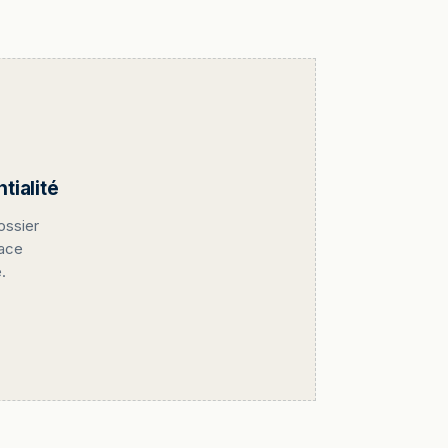
ialité
ossier
pace
.