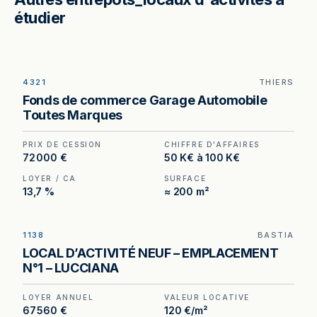
étudier
4321
THIERS
Garage automobile toutes marques à Thiers (63)
Fonds de commerce Garage Automobile
— 230 m², 2 ponts élévateurs et cabine de
Toutes Marques
peinture en place.
PRIX DE CESSION
CHIFFRE D'AFFAIRES
72 000 €
50 K€ à 100 K€
LOYER / CA
SURFACE
13,7 %
≈ 200 m²
1138
BASTIA
Entrepôt neuf à louer à Bastia — 563 m² à 200 m
LOCAL D’ACTIVITÉ NEUF – EMPLACEMENT
de l'aéroport Bastia-Poretta, accès poids lourds.
N°1 – LUCCIANA
LOYER ANNUEL
VALEUR LOCATIVE
67 560 €
120 €/m²