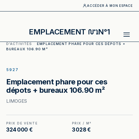
ACCÉDER À MON ESPACE
EMPLACEMENT
N°1
ACCUEIL
·
CATALOGUE
·
ENTREPOTS_LOCAUX
D'ACTIVITÉS
·
EMPLACEMENT PHARE POUR CES DÉPOTS +
BUREAUX 106.90 M²
ILLUSTRATION GÉNÉRÉE
5927
Emplacement phare pour ces
dépots + bureaux 106.90 m²
LIMOGES
PRIX DE VENTE
PRIX / M²
324 000 €
3 028 €