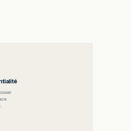
ialité
ossier
pace
.