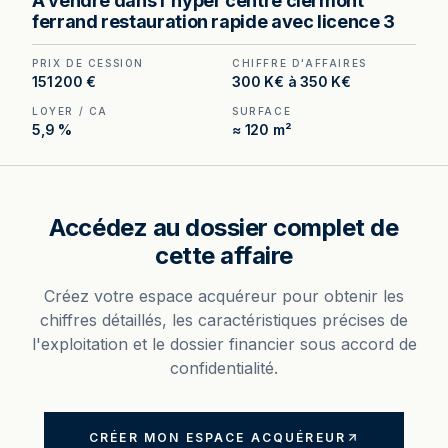
A vendre dans l'hyper centre clermont
emplacement n°1 en hypercentre, fort passage
ferrand restauration rapide avec licence 3
piéton.
PRIX DE CESSION
CHIFFRE D'AFFAIRES
151 200 €
300 K€ à 350 K€
LOYER / CA
SURFACE
5,9 %
≈ 120 m²
Accédez au dossier complet de
cette affaire
Créez votre espace acquéreur pour obtenir les
chiffres détaillés, les caractéristiques précises de
l'exploitation et le dossier financier sous accord de
confidentialité.
CRÉER MON ESPACE ACQUÉREUR