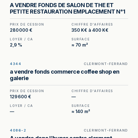
Salon de thé à Montpellier — un loyer inférieur à
A VENDRE FONDS DE SALON DE THE ET
3 % du chiffre d'affaires hors taxes, en plein
PETITE RESTAURATION EMPLACEMENT N°1
cœur de ville.
PRIX DE CESSION
CHIFFRE D'AFFAIRES
280 000 €
350 K€ à 400 K€
LOYER / CA
SURFACE
2,9 %
≈ 70 m²
4344
CLERMONT-FERRAND
Coffee shop à vendre à Clermont-Ferrand — 200
a vendre fonds commerce coffee shop en
m² en galerie, un format difficile à recréer à ce
galerie
niveau de prix.
PRIX DE CESSION
CHIFFRE D'AFFAIRES
129 600 €
—
LOYER / CA
SURFACE
—
≈ 140 m²
4086-2
CLERMONT-FERRAND
Bar Licence III à vendre à Clermont-Ferrand —