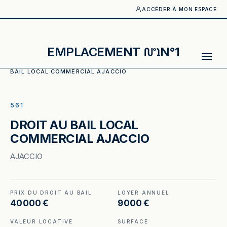
ACCÉDER À MON ESPACE
EMPLACEMENT
N°1
ACCUEIL
·
CATALOGUE
·
RESTAURATION RAPIDE
·
DROIT AU
BAIL LOCAL COMMERCIAL AJACCIO
ILLUSTRATION GÉNÉRÉE
561
DROIT AU BAIL LOCAL
COMMERCIAL AJACCIO
AJACCIO
PRIX DU DROIT AU BAIL
LOYER ANNUEL
40 000 €
9 000 €
VALEUR LOCATIVE
SURFACE