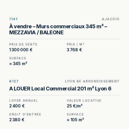
1141
AJACCIO
Local commercial à vendre à Ajaccio, au prix de 1
À vendre – Murs commerciaux 345 m² –
300 000 €. (Honoraires à la charge du cédant).
MEZZAVIA / BALEONE
PRIX DE VENTE
PRIX / M²
1 300 000 €
3 768 €
SURFACE
≈ 345 m²
6127
LYON 6E ARRONDISSEMENT
Local commercial de 196 m² à louer à Lyon 6e —
A LOUER Local Commercial 201 m² Lyon 6
13 rue Vendôme, adresse de prestige, niveau de
sécurité rare sur le secteur.
LOYER ANNUEL
VALEUR LOCATIVE
2 400 €
25 €/m²
DROIT D'ENTRÉE
SURFACE
2 380 €
≈ 105 m²