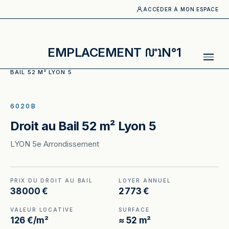
ACCÉDER À MON ESPACE
EMPLACEMENT
N°1
ACCUEIL
·
CATALOGUE
·
LOCAUX COMMERCIAUX
·
DROIT AU
BAIL 52 M² LYON 5
ILLUSTRATION GÉNÉRÉE
6020B
Droit au Bail 52 m² Lyon 5
LYON 5e Arrondissement
PRIX DU DROIT AU BAIL
LOYER ANNUEL
38 000 €
2 773 €
VALEUR LOCATIVE
SURFACE
126 €/m²
≈ 52 m²