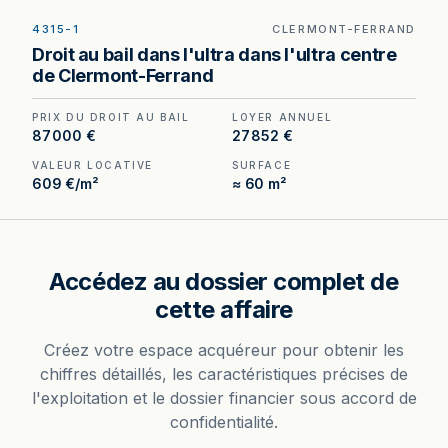
4315-1
CLERMONT-FERRAND
Droit au bail à vendre à Clermont-Ferrand, au prix
Droit au bail dans l'ultra dans l'ultra centre
de 87 000 €. (Honoraires à la charge de
de Clermont-Ferrand
l'acquéreur : 7 000 €).
PRIX DU DROIT AU BAIL
LOYER ANNUEL
87 000 €
27 852 €
VALEUR LOCATIVE
SURFACE
609 €/m²
≈ 60 m²
Accédez au dossier complet de
cette affaire
Créez votre espace acquéreur pour obtenir les
chiffres détaillés, les caractéristiques précises de
l'exploitation et le dossier financier sous accord de
confidentialité.