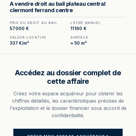
Droit au bail à céder sur le Plateau Central de
A vendre droit au bail plateau central
Clermont-Ferrand — emplacement piéton rare,
clermont ferrand centre
local de 50 m² entièrement refait.
PRIX DU DROIT AU BAIL
LOYER ANNUEL
57 000 €
11 160 €
VALEUR LOCATIVE
SURFACE
337 €/m²
≈ 50 m²
Accédez au dossier complet de
cette affaire
Créez votre espace acquéreur pour obtenir les
chiffres détaillés, les caractéristiques précises de
l'exploitation et le dossier financier sous accord de
confidentialité.