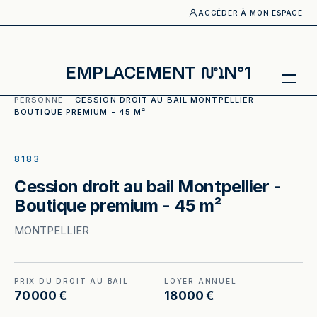
ACCÉDER À MON ESPACE
EMPLACEMENT
N°1
ACCUEIL
·
CATALOGUE
·
EQUIPEMENT DE LA
PERSONNE
·
CESSION DROIT AU BAIL MONTPELLIER -
BOUTIQUE PREMIUM - 45 M²
ILLUSTRATION GÉNÉRÉE
8183
Cession droit au bail Montpellier -
Boutique premium - 45 m²
MONTPELLIER
PRIX DU DROIT AU BAIL
LOYER ANNUEL
70 000 €
18 000 €