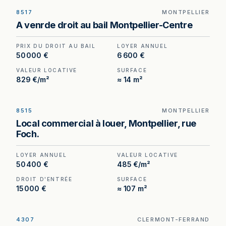
8517
MONTPELLIER
Droit au bail à vendre à Montpellier, au prix de 50
A venrde droit au bail Montpellier-Centre
000 €. (Honoraires à la charge du cédant).
PRIX DU DROIT AU BAIL
LOYER ANNUEL
50 000 €
6 600 €
VALEUR LOCATIVE
SURFACE
829 €/m²
≈ 14 m²
8515
MONTPELLIER
Local commercial à louer rue Foch, Montpellier —
Local commercial à louer, Montpellier, rue
107 m² dans un environnement de boutiques haut
Foch.
de gamme.
LOYER ANNUEL
VALEUR LOCATIVE
50 400 €
485 €/m²
DROIT D'ENTRÉE
SURFACE
15 000 €
≈ 107 m²
4307
CLERMONT-FERRAND