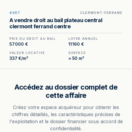
4307
CLERMONT-FERRAND
Droit au bail à céder sur le Plateau Central de
A vendre droit au bail plateau central
Clermont-Ferrand — emplacement piéton rare,
clermont ferrand centre
local de 50 m² entièrement refait.
PRIX DU DROIT AU BAIL
LOYER ANNUEL
57 000 €
11 160 €
VALEUR LOCATIVE
SURFACE
337 €/m²
≈ 50 m²
Accédez au dossier complet de
cette affaire
Créez votre espace acquéreur pour obtenir les
chiffres détaillés, les caractéristiques précises de
l'exploitation et le dossier financier sous accord de
confidentialité.