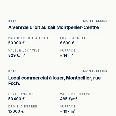
8517
MONTPELLIER
Droit au bail à vendre à Montpellier, au prix de 50
A venrde droit au bail Montpellier-Centre
000 €. (Honoraires à la charge du cédant).
PRIX DU DROIT AU BAIL
LOYER ANNUEL
50 000 €
6 600 €
VALEUR LOCATIVE
SURFACE
829 €/m²
≈ 14 m²
8515
MONTPELLIER
Local commercial à louer rue Foch, Montpellier —
Local commercial à louer, Montpellier, rue
107 m² dans un environnement de boutiques haut
Foch.
de gamme.
LOYER ANNUEL
VALEUR LOCATIVE
50 400 €
485 €/m²
DROIT D'ENTRÉE
SURFACE
15 000 €
≈ 107 m²