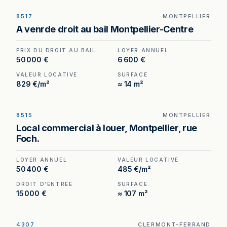
8517
MONTPELLIER
Droit au bail à vendre à Montpellier, au prix de 50
A venrde droit au bail Montpellier-Centre
000 €. (Honoraires à la charge du cédant).
PRIX DU DROIT AU BAIL
LOYER ANNUEL
50 000 €
6 600 €
VALEUR LOCATIVE
SURFACE
829 €/m²
≈ 14 m²
8515
MONTPELLIER
Local commercial à louer rue Foch, Montpellier —
Local commercial à louer, Montpellier, rue
107 m² dans un environnement de boutiques haut
Foch.
de gamme.
LOYER ANNUEL
VALEUR LOCATIVE
50 400 €
485 €/m²
DROIT D'ENTRÉE
SURFACE
15 000 €
≈ 107 m²
4307
CLERMONT-FERRAND