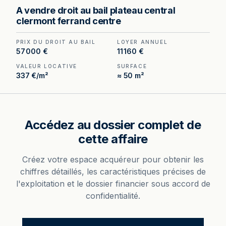
Droit au bail à céder sur le Plateau Central de
A vendre droit au bail plateau central
Clermont-Ferrand — emplacement piéton rare,
clermont ferrand centre
local de 50 m² entièrement refait.
PRIX DU DROIT AU BAIL
LOYER ANNUEL
57 000 €
11 160 €
VALEUR LOCATIVE
SURFACE
337 €/m²
≈ 50 m²
Accédez au dossier complet de
cette affaire
Créez votre espace acquéreur pour obtenir les
chiffres détaillés, les caractéristiques précises de
l'exploitation et le dossier financier sous accord de
confidentialité.