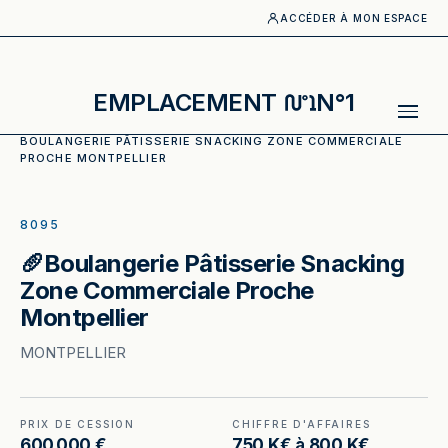
ACCÉDER À MON ESPACE
EMPLACEMENT
N°1
ACCUEIL
·
CATALOGUE
·
BOULANGERIE_PATISSERIE
·
🥖
BOULANGERIE PÂTISSERIE SNACKING ZONE COMMERCIALE
PROCHE MONTPELLIER
ILLUSTRATION GÉNÉRÉE
8095
🥖Boulangerie Pâtisserie Snacking
Zone Commerciale Proche
Montpellier
MONTPELLIER
PRIX DE CESSION
CHIFFRE D'AFFAIRES
600 000 €
750 K€ à 800 K€