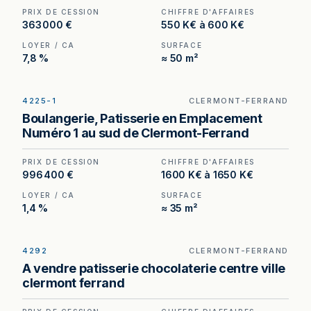
PRIX DE CESSION
CHIFFRE D'AFFAIRES
363 000 €
550 K€ à 600 K€
LOYER / CA
SURFACE
7,8 %
≈ 50 m²
4225-1
CLERMONT-FERRAND
Boulangerie-pâtisserie à vendre à Clermont-
Boulangerie, Patisserie en Emplacement
Ferrand, au prix de 996 400 €. (Honoraires à la
Numéro 1 au sud de Clermont-Ferrand
charge de l'acquéreur : 56 400 €).
PRIX DE CESSION
CHIFFRE D'AFFAIRES
996 400 €
1600 K€ à 1650 K€
LOYER / CA
SURFACE
1,4 %
≈ 35 m²
4292
CLERMONT-FERRAND
Boulangerie à Clermont-Ferrand — appartement
A vendre patisserie chocolaterie centre ville
compris dans le bail, outil de production
clermont ferrand
d'environ 110 m² et implantation en angle.