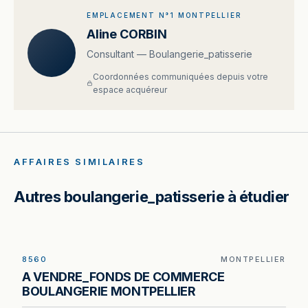
EMPLACEMENT N°1 MONTPELLIER
Aline CORBIN
Consultant — Boulangerie_patisserie
Coordonnées communiquées depuis votre
espace acquéreur
AFFAIRES SIMILAIRES
Autres boulangerie_patisserie à étudier
8560
MONTPELLIER
Boulangerie à vendre à Montpellier — parking de
A VENDRE_FONDS DE COMMERCE
quinze places et linéaire de vitrine de 11 mètres
BOULANGERIE MONTPELLIER
en secteur résidentiel.