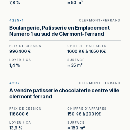
7,8 %
≈ 50 m²
4225-1
CLERMONT-FERRAND
Boulangerie-pâtisserie à vendre à Clermont-
Boulangerie, Patisserie en Emplacement
Ferrand, au prix de 996 400 €. (Honoraires à la
Numéro 1 au sud de Clermont-Ferrand
charge de l'acquéreur : 56 400 €).
PRIX DE CESSION
CHIFFRE D'AFFAIRES
996 400 €
1600 K€ à 1650 K€
LOYER / CA
SURFACE
1,4 %
≈ 35 m²
4292
CLERMONT-FERRAND
Boulangerie à Clermont-Ferrand — appartement
A vendre patisserie chocolaterie centre ville
compris dans le bail, outil de production
clermont ferrand
d'environ 110 m² et implantation en angle.
PRIX DE CESSION
CHIFFRE D'AFFAIRES
118 800 €
150 K€ à 200 K€
LOYER / CA
SURFACE
13,6 %
≈ 180 m²