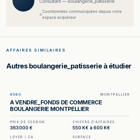
Consultant — Boulangerie_patisserie
Coordonnées communiquées depuis votre
espace acquéreur
AFFAIRES SIMILAIRES
Autres boulangerie_patisserie à étudier
8560
MONTPELLIER
Boulangerie à vendre à Montpellier — parking de
A VENDRE_FONDS DE COMMERCE
quinze places et linéaire de vitrine de 11 mètres
BOULANGERIE MONTPELLIER
en secteur résidentiel.
PRIX DE CESSION
CHIFFRE D'AFFAIRES
363 000 €
550 K€ à 600 K€
LOYER / CA
SURFACE