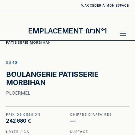
ACCÉDER À MON ESPACE
EMPLACEMENT
N°1
ACCUEIL
·
CATALOGUE
·
BOULANGERIE_PATISSERIE
·
BOULANGE
PATISSERIE MORBIHAN
ILLUSTRATION GÉNÉRÉE
5548
BOULANGERIE PATISSERIE
MORBIHAN
PLOËRMEL
PRIX DE CESSION
CHIFFRE D'AFFAIRES
242 680 €
—
LOYER / CA
SURFACE