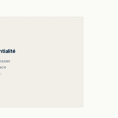
ialité
ossier
pace
.