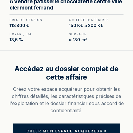
A vendre patisserie chocolaterie centre ville
compris dans le bail, outil de production
clermont ferrand
d'environ 110 m² et implantation en angle.
PRIX DE CESSION
CHIFFRE D'AFFAIRES
118 800 €
150 K€ à 200 K€
LOYER / CA
SURFACE
13,6 %
≈ 180 m²
Accédez au dossier complet de
cette affaire
Créez votre espace acquéreur pour obtenir les
chiffres détaillés, les caractéristiques précises de
l'exploitation et le dossier financier sous accord de
confidentialité.
CRÉER MON ESPACE ACQUÉREUR