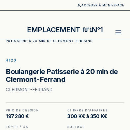
ACCÉDER À MON ESPACE
EMPLACEMENT
N°1
ACCUEIL
·
CATALOGUE
·
BOULANGERIE_PATISSERIE
·
BOULANGE
PATISSERIE À 20 MIN DE CLERMONT-FERRAND
ILLUSTRATION GÉNÉRÉE
4120
Boulangerie Patisserie à 20 min de
Clermont-Ferrand
CLERMONT-FERRAND
PRIX DE CESSION
CHIFFRE D'AFFAIRES
197 280 €
300 K€ à 350 K€
LOYER / CA
SURFACE