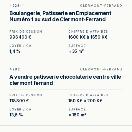
4225-1
CLERMONT-FERRAND
Boulangerie-pâtisserie à vendre à Clermont-
Boulangerie, Patisserie en Emplacement
Ferrand, au prix de 996 400 €. (Honoraires à la
Numéro 1 au sud de Clermont-Ferrand
charge de l'acquéreur : 56 400 €).
PRIX DE CESSION
CHIFFRE D'AFFAIRES
996 400 €
1600 K€ à 1650 K€
LOYER / CA
SURFACE
1,4 %
≈ 35 m²
4292
CLERMONT-FERRAND
Boulangerie à Clermont-Ferrand — appartement
A vendre patisserie chocolaterie centre ville
compris dans le bail, outil de production
clermont ferrand
d'environ 110 m² et implantation en angle.
PRIX DE CESSION
CHIFFRE D'AFFAIRES
118 800 €
150 K€ à 200 K€
LOYER / CA
SURFACE
13,6 %
≈ 180 m²