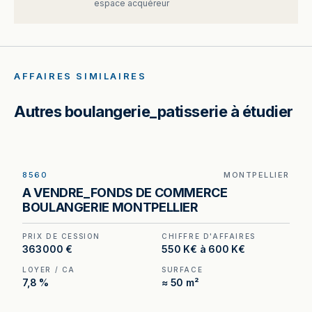
espace acquéreur
AFFAIRES SIMILAIRES
Autres boulangerie_patisserie à étudier
8560
MONTPELLIER
Boulangerie à vendre à Montpellier — parking de
A VENDRE_FONDS DE COMMERCE
quinze places et linéaire de vitrine de 11 mètres
BOULANGERIE MONTPELLIER
en secteur résidentiel.
PRIX DE CESSION
CHIFFRE D'AFFAIRES
363 000 €
550 K€ à 600 K€
LOYER / CA
SURFACE
7,8 %
≈ 50 m²