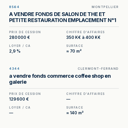
8564
MONTPELLIER
Salon de thé à Montpellier — un loyer inférieur à
A VENDRE FONDS DE SALON DE THE ET
3 % du chiffre d'affaires hors taxes, en plein
PETITE RESTAURATION EMPLACEMENT N°1
cœur de ville.
PRIX DE CESSION
CHIFFRE D'AFFAIRES
280 000 €
350 K€ à 400 K€
LOYER / CA
SURFACE
2,9 %
≈ 70 m²
4344
CLERMONT-FERRAND
Coffee shop à vendre à Clermont-Ferrand — 200
a vendre fonds commerce coffee shop en
m² en galerie, un format difficile à recréer à ce
galerie
niveau de prix.
PRIX DE CESSION
CHIFFRE D'AFFAIRES
129 600 €
—
LOYER / CA
SURFACE
—
≈ 140 m²