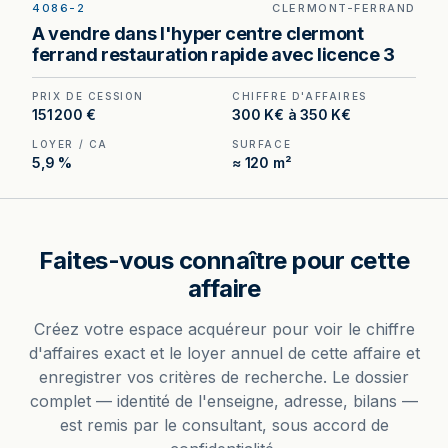
4086-2
CLERMONT-FERRAND
Bar Licence III à vendre à Clermont-Ferrand —
A vendre dans l'hyper centre clermont
emplacement n°1 en hypercentre, fort passage
ferrand restauration rapide avec licence 3
piéton.
PRIX DE CESSION
CHIFFRE D'AFFAIRES
151 200 €
300 K€ à 350 K€
LOYER / CA
SURFACE
5,9 %
≈ 120 m²
Faites-vous connaître pour cette
affaire
Créez votre espace acquéreur pour voir le chiffre
d'affaires exact et le loyer annuel de cette affaire et
enregistrer vos critères de recherche. Le dossier
complet — identité de l'enseigne, adresse, bilans —
est remis par le consultant, sous accord de