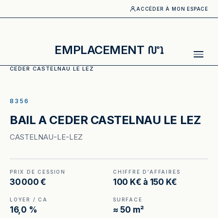
ACCÉDER À MON ESPACE
N°1
EMPLACEMENT
ACCUEIL
·
CATALOGUE
·
RESTAURATION RAPIDE
·
BAIL A
CEDER CASTELNAU LE LEZ
ILLUSTRATION GÉNÉRÉE
8356
BAIL A CEDER CASTELNAU LE LEZ
CASTELNAU-LE-LEZ
PRIX DE CESSION
CHIFFRE D'AFFAIRES
30 000 €
100 K€ à 150 K€
LOYER / CA
SURFACE
16,0 %
≈ 50 m²