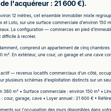
de l'acquéreur : 21 600 €).
environ 12 mètres, cet ensemble immobilier mixte regro
ux et Loto, sur une surface commerciale d'environ 150 m²
aux. La configuration — commerces en pied d'immeuble,
difficile à recréer.
endamment, comprend un appartement de cinq chambres a
 60 m². En extérieur, une cour, un garage et une cave c
t actif — revenus locatifs commerciaux d'un côté, occup
eur plusieurs schémas d'exploitation distincts sur un se
on 380 m² • Surface commerciale : environ 150 m² • Liné
: cour, garage, cave • Loyer annuel : 21 600 € • Référe
léments sur l'occupation des murs disponibles dans vot