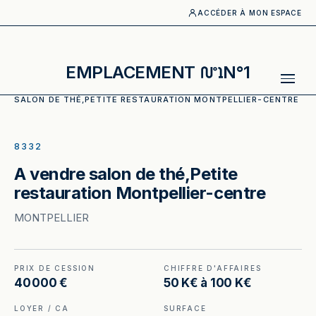
ACCÉDER À MON ESPACE
EMPLACEMENT
N°1
ACCUEIL
·
CATALOGUE
·
RESTAURATION RAPIDE
·
A VENDRE
SALON DE THÉ,PETITE RESTAURATION MONTPELLIER-CENTRE
ILLUSTRATION GÉNÉRÉE
8332
A vendre salon de thé,Petite
restauration Montpellier-centre
MONTPELLIER
PRIX DE CESSION
CHIFFRE D'AFFAIRES
40 000 €
50 K€ à 100 K€
LOYER / CA
SURFACE