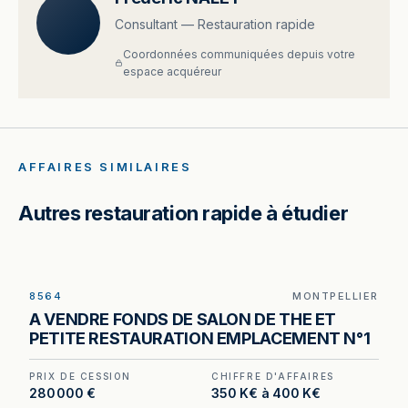
Consultant — Restauration rapide
Coordonnées communiquées depuis votre
espace acquéreur
AFFAIRES SIMILAIRES
Autres restauration rapide à étudier
8564
MONTPELLIER
Salon de thé à Montpellier — un loyer inférieur à
A VENDRE FONDS DE SALON DE THE ET
3 % du chiffre d'affaires hors taxes, en plein
PETITE RESTAURATION EMPLACEMENT N°1
cœur de ville.
PRIX DE CESSION
CHIFFRE D'AFFAIRES
280 000 €
350 K€ à 400 K€