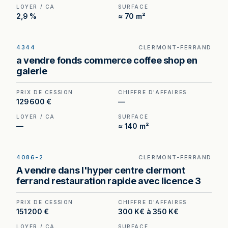
LOYER / CA
SURFACE
2,9 %
≈ 70 m²
4344
CLERMONT-FERRAND
Coffee shop à vendre à Clermont-Ferrand — 200
a vendre fonds commerce coffee shop en
m² en galerie, un format difficile à recréer à ce
galerie
niveau de prix.
PRIX DE CESSION
CHIFFRE D'AFFAIRES
129 600 €
—
LOYER / CA
SURFACE
—
≈ 140 m²
4086-2
CLERMONT-FERRAND
Bar Licence III à vendre à Clermont-Ferrand —
A vendre dans l'hyper centre clermont
emplacement n°1 en hypercentre, fort passage
ferrand restauration rapide avec licence 3
piéton.
PRIX DE CESSION
CHIFFRE D'AFFAIRES
151 200 €
300 K€ à 350 K€
LOYER / CA
SURFACE