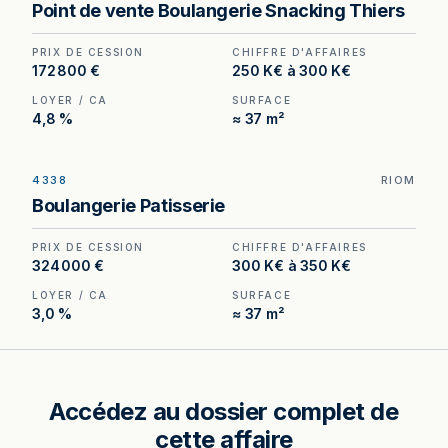
Point de vente Boulangerie Snacking Thiers
Numéro 1, activité en croissance, boutique en
parfait état.
PRIX DE CESSION
CHIFFRE D'AFFAIRES
172 800 €
250 K€ à 300 K€
LOYER / CA
SURFACE
4,8 %
≈ 37 m²
4338
RIOM
Boulangerie à Riom — place centrale, arrêt
Boulangerie Patisserie
minute devant la boutique, loyer inférieur à 3 %
du chiffre d'affaires hors taxes.
PRIX DE CESSION
CHIFFRE D'AFFAIRES
324 000 €
300 K€ à 350 K€
LOYER / CA
SURFACE
3,0 %
≈ 37 m²
Accédez au dossier complet de
cette affaire