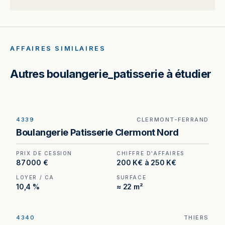
AFFAIRES SIMILAIRES
Autres boulangerie_patisserie à étudier
4339
CLERMONT-FERRAND
Boulangerie à Clermont-Ferrand — implantation à
Boulangerie Patisserie Clermont Nord
l'entrée d'un grand magasin, secteur Clermont
Nord.
PRIX DE CESSION
CHIFFRE D'AFFAIRES
87 000 €
200 K€ à 250 K€
LOYER / CA
SURFACE
10,4 %
≈ 22 m²
4340
THIERS
Boulangerie à vendre à Thiers — emplacement