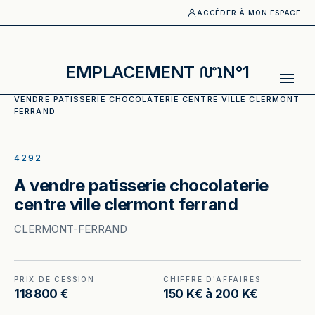
ACCÉDER À MON ESPACE
EMPLACEMENT
N°1
ACCUEIL
·
CATALOGUE
·
BOULANGERIE_PATISSERIE
·
A
VENDRE PATISSERIE CHOCOLATERIE CENTRE VILLE CLERMONT
FERRAND
ILLUSTRATION GÉNÉRÉE
4292
A vendre patisserie chocolaterie
centre ville clermont ferrand
CLERMONT-FERRAND
PRIX DE CESSION
CHIFFRE D'AFFAIRES
118 800 €
150 K€ à 200 K€